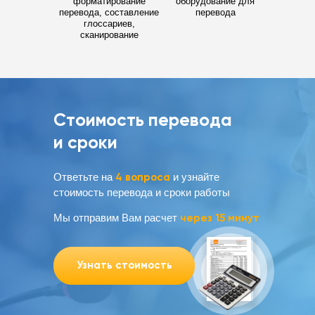
форматирование
оборудование для
перевода, составление
перевода
глоссариев,
сканирование
Стоимость перевода
и сроки
Ответьте на
4 вопроса
и узнайте
стоимость перевода и сроки работы
Мы отправим Вам расчет
через 15 минут
Узнать стоимость